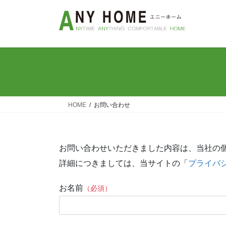
コ
ナ
ン
ビ
テ
ゲ
ン
ー
ツ
シ
へ
ョ
ス
ン
キ
に
ッ
移
HOME
お問い合わせ
プ
動
お問い合わせいただきました内容は、当社の
詳細につきましては、当サイトの「
プライバ
お名前
（必須）