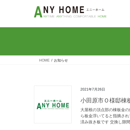
コ
ナ
ン
ビ
テ
ゲ
ン
ー
ツ
シ
へ
ョ
ス
ン
キ
に
ッ
移
HOME
お知らせ
プ
動
2021年7月26日
小田原市Ｏ様邸棟
大屋根の頂点部の棟板金の
ら板金浮いてると指摘され
済み抜き板です 交換し隙